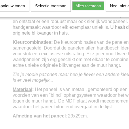
roesten. Vervolgens worden er diverse lagen verf aangeb
opnieuw tonen
Selectie toestaan
Alles toestaan
Nee, niet 
verschillende tinten. Alle soorten verf zijn watergedragen
hierna met diverse technieken te bewerken komt het pat
en ontstaat er een robuust maar ook sierlijk wandpaneel. 
handgemaakt waardoor elk exemplaar uniek is.
U haalt d
originele blikvanger in huis.
Kleurcombinaties:
De kleurcombinaties van de panelen
samengesteld. Doordat de panelen allen handbeschilderd 
voor stuk een exclusieve uitstraling. Er zijn er nooit twee
wandpanelen zijn erg geschikt om met elkaar te combine
echte unieke originele blikvanger aan de muur hangt.
Zie je mooie patronen maar heb je liever een andere kleur
is er veel mogelijk...
Materiaal
:
Het paneel is van metaal, gemonteerd op een 
voorzien van een "blind" ophangsysteem waardoor het w
tegen de muur hangt. De MDF plaat wordt meegenomen 
waardoor het paneel vloeiend overgaat in de lijst.
Afmeting van het paneel
: 29x29cm.