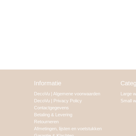
Informatie
Categ
DecoVu | Algemene voorwaarden
Large 
DecoVu | Privacy Policy
Small 
Contactgegevens
Betaling & Levering
Retourneren
Afmetingen, lijsten en voetstukken
Garantie & Klachten