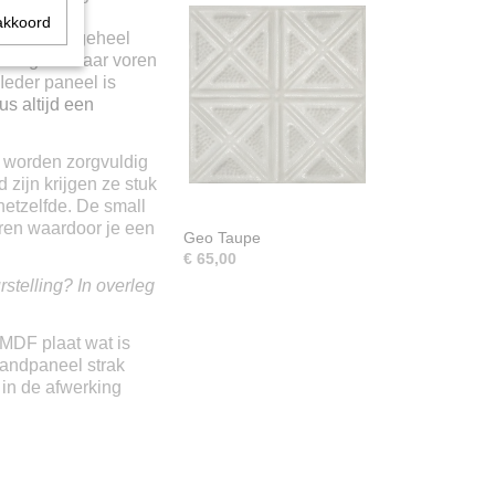
racht in
akkoord
. Door het geheel
roon goed naar voren
Ieder paneel is
us altijd een
 worden zorgvuldig
zijn krijgen ze stuk
 hetzelfde. De small
ren waardoor je een
Geo Taupe
€ 65,00
stelling? In overleg
MDF plaat wat is
andpaneel strak
in de afwerking