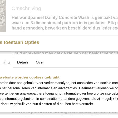
Omschrijving
Het wandpaneel Dainty Concrete Wash is gemaakt van
waar een 3-dimensionaal patroon in is gestanst. Elk p
hand gesneden, bewerkt en beschilderd dus ieder exe
s toestaan Opties
Kleur
:
Diverse witte en middengrijze tinten.
Houd er rekening mee dat de kleuren per beeldscherm ve
Liever een set in het “echt” samenstellen? U kunt
op afsp
mming
Details
Over
Neem even
met ons op voor meer informatie en/of
contact
maken.
website worden cookies gebruikt
rden door ons gebruikt voor verkeersanalyse, het aanbieden van sociale med
Heb je een combinatie in gedachten? Wil je je keuze b
n het personaliseren van informatie en advertenties. Daarnaast verlenen we o
Mail ons, dan stellen we een set samen van jouw favo
vertentie- en analysepartners toegang tot informatie over hoe u onze site gebru
sturen we je de afbeelding toe.
e informatie gebruiken in combinatie met andere gegevens die zij mogelijk 
door uw gebruik van hun diensten of die u hen hebt verstrekt.
Bewerking en beschildering
:
Het metalen paneel is be
roestwerende primer waardoor de verf mooi blijft en het p