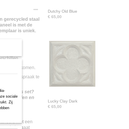
Dutchy Old Blue
€ 65,00
 gerecycled staal
aneel is met de
mplaar is uniek.
rschillen.
raak
langskomen.
 om een afspraak te
ia-
ekijken als set?
nze sociale
riete panelen en
Lucky Clay Dark
ikt. Zij
€ 65,00
hebben
handeld met een
aneel niet gaat