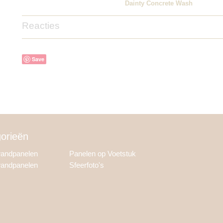
Dainty Concrete Wash
Reacties
Save
orieën
wandpanelen
Panelen op Voetstuk
wandpanelen
Sfeerfoto's