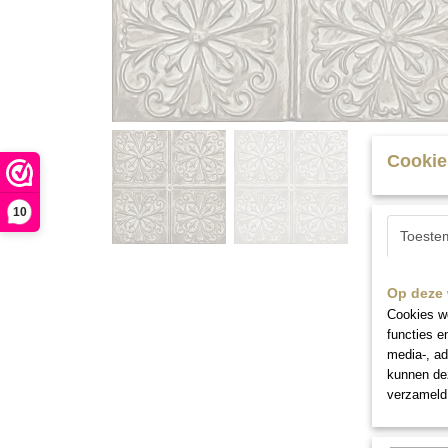
Cookie
10
Toeste
Op deze 
Cookies wo
functies e
media-, ad
kunnen dez
verzameld 