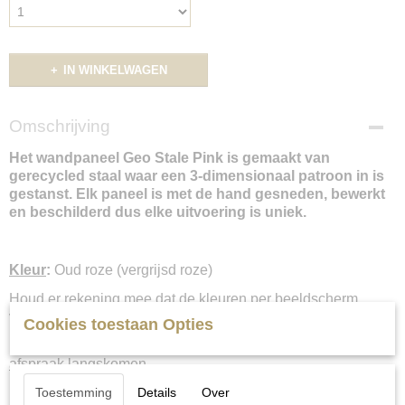
IN WINKELWAGEN
Omschrijving
Het wandpaneel Geo Stale Pink is gemaakt van
gerecycled staal waar een 3-dimensionaal patroon in is
gestanst. Elk paneel is met de hand gesneden, bewerkt
en beschilderd dus elke uitvoering is uniek.
Kleur
:
Oud roze (vergrijsd roze)
Houd er rekening mee dat de kleuren per beeldscherm
verschillen.
Cookies toestaan Opties
Liever een set in het “echt” samenstellen? U kunt
op
afspraak
langskomen.
Neem even contact met ons op voor meer informatie en/of
Toestemming
Details
Over