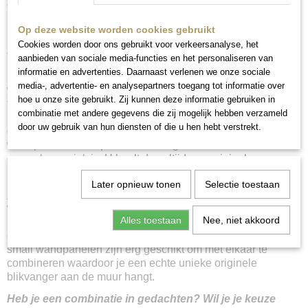
om een afspraak te maken.
Op deze website worden cookies gebruikt
Cookies worden door ons gebruikt voor verkeersanalyse, het
Bewerking en beschildering
:
Het metalen paneel is
aanbieden van sociale media-functies en het personaliseren van
behandeld met een roestwerende primer waardoor de verf
informatie en advertenties. Daarnaast verlenen we onze sociale
mooi blijft en het paneel niet gaat roesten. Vervolgens
media-, advertentie- en analysepartners toegang tot informatie over
worden er diverse lagen verf aangebracht in verschillende
hoe u onze site gebruikt. Zij kunnen deze informatie gebruiken in
tinten. Alle soorten verf zijn watergedragen. Door het geheel
combinatie met andere gegevens die zij mogelijk hebben verzameld
hierna met diverse technieken te bewerken komt het patroon
door uw gebruik van hun diensten of die u hen hebt verstrekt.
goed naar voren en ontstaat er een robuust maar ook sierlijk
wandpaneel. Ieder paneel is handgemaakt waardoor elk
exemplaar uniek is.
U haalt dus altijd een originele
blikvanger in huis.
Later opnieuw tonen
Selectie toestaan
Kleurcombinaties:
De kleurcombinaties van de panelen
worden zorgvuldig samengesteld. Doordat de panelen allen
Alles toestaan
Nee, niet akkoord
handbeschilderd zijn krijgen ze stuk voor stuk een
exclusieve uitstraling. Er zijn er nooit twee hetzelfde. De
small wandpanelen zijn erg geschikt om met elkaar te
combineren waardoor je een echte unieke originele
blikvanger aan de muur hangt.
Heb je een combinatie in gedachten? Wil je je keuze