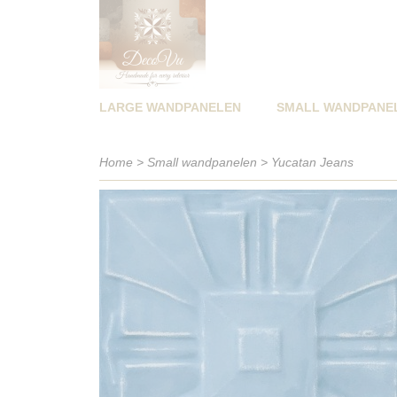
LARGE WANDPANELEN
SMALL WANDPANE
Home
>
Small wandpanelen
>
Yucatan Jeans