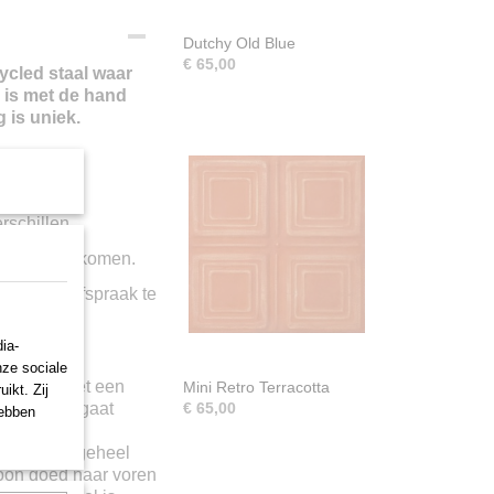
Dutchy Old Blue
€ 65,00
cled staal waar
l is met de hand
 is uniek.
rschillen.
raak
langskomen.
f om een afspraak te
ia-
nze sociale
handeld met een
Mini Retro Terracotta
ikt. Zij
aneel niet gaat
€ 65,00
hebben
racht in
. Door het geheel
roon goed naar voren