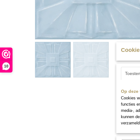
Cookie
10
Toeste
Op deze 
Cookies wo
functies e
media-, ad
kunnen dez
verzameld 