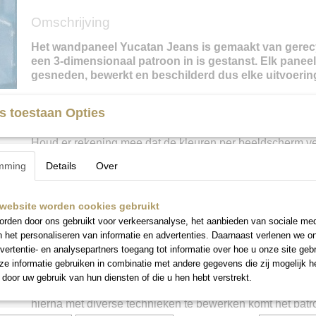
Omschrijving
Het wandpaneel Yucatan Jeans is gemaakt van gerecy
een 3-dimensionaal patroon in is gestanst. Elk panee
gesneden, bewerkt en beschilderd dus elke uitvoering
s toestaan Opties
Kleur
:
Jeans (middenblauw).
Houd er rekening mee dat de kleuren per beeldscherm ve
Liever een set in het “echt” samenstellen? U kunt
op afsp
mming
Details
Over
Neem even contact met ons op voor meer informatie en/o
maken.
website worden cookies gebruikt
rden door ons gebruikt voor verkeersanalyse, het aanbieden van sociale med
n het personaliseren van informatie en advertenties. Daarnaast verlenen we o
Bewerking en beschildering
:
Het metalen paneel is be
vertentie- en analysepartners toegang tot informatie over hoe u onze site gebru
roestwerende primer waardoor de verf mooi blijft en het p
e informatie gebruiken in combinatie met andere gegevens die zij mogelijk 
roesten. Vervolgens worden er diverse lagen verf aangeb
door uw gebruik van hun diensten of die u hen hebt verstrekt.
verschillende tinten. Alle soorten verf zijn watergedragen
hierna met diverse technieken te bewerken komt het pat