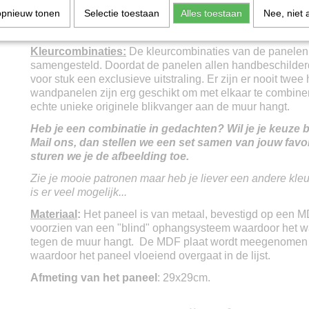
en ontstaat er een robuust maar ook sierlijk wandpaneel. 
opnieuw tonen
Selectie toestaan
Alles toestaan
Nee, niet 
handgemaakt waardoor elk exemplaar uniek is.
U haalt d
originele blikvanger in huis.
Kleurcombinaties:
De kleurcombinaties van de panelen
samengesteld. Doordat de panelen allen handbeschilderd 
voor stuk een exclusieve uitstraling. Er zijn er nooit twee
wandpanelen zijn erg geschikt om met elkaar te combine
echte unieke originele blikvanger aan de muur hangt.
Heb je een combinatie in gedachten? Wil je je keuze b
Mail ons, dan stellen we een set samen van jouw favo
sturen we je de afbeelding toe.
Zie je mooie patronen maar heb je liever een andere kleur
is er veel mogelijk...
Materiaal
:
Het paneel is van metaal, bevestigd op een MD
voorzien van een "blind" ophangsysteem waardoor het w
tegen de muur hangt. De MDF plaat wordt meegenomen 
waardoor het paneel vloeiend overgaat in de lijst.
Afmeting van het paneel
: 29x29cm.