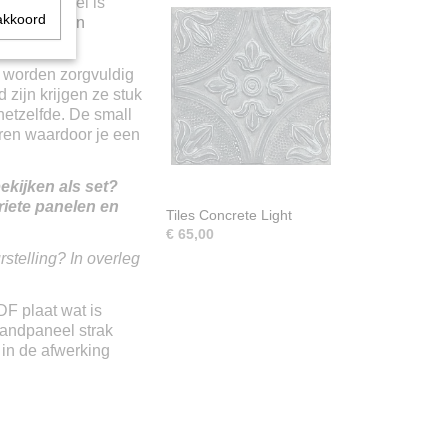
Ieder paneel is
akkoord
us altijd een
 worden zorgvuldig
zijn krijgen ze stuk
 hetzelfde. De small
ren waardoor je een
ekijken als set?
riete panelen en
Tiles Concrete Light
€ 65,00
stelling? In overleg
F plaat wat is
andpaneel strak
in de afwerking