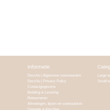
Informatie
Categ
DecoVu | Algemene voorwaarden
Large 
DecoVu | Privacy Policy
Small 
Contactgegevens
Betaling & Levering
Retourneren
Afmetingen, lijsten en voetstukken
Garantie & Klachten