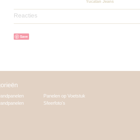
Yucatan Jeans
Reacties
Save
orieën
wandpanelen
Panelen op Voetstuk
wandpanelen
Sfeerfoto's