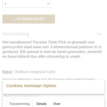
IN WINKELWAGEN
Omschrijving
Het wandpaneel Yucatan Stale Pink is gemaakt van
gerecycled staal waar een 3-dimensionaal patroon in is
gestanst. Elk paneel is met de hand gesneden, bewerkt
en beschilderd dus elke uitvoering is uniek.
Kleur
:
Oudroze (vergrijsd roze)
Houd er rekening mee dat de kleuren per beeldscherm
verschillen.
Cookies toestaan Opties
Liever een set in het “echt” samenstellen? U kunt
op
afspraak
langskomen.
Toestemming
Details
Over
Neem even contact met ons op voor meer informatie en/of