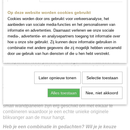
om een afspraak te maken.
Op deze website worden cookies gebruikt
Cookies worden door ons gebruikt voor verkeersanalyse, het
Bewerking en beschildering
:
Het metalen paneel is
aanbieden van sociale media-functies en het personaliseren van
behandeld met een roestwerende primer waardoor de verf
informatie en advertenties. Daarnaast verlenen we onze sociale
mooi blijft en het paneel niet gaat roesten. Vervolgens
media-, advertentie- en analysepartners toegang tot informatie over
worden er diverse lagen verf aangebracht in verschillende
hoe u onze site gebruikt. Zij kunnen deze informatie gebruiken in
tinten. Alle soorten verf zijn watergedragen. Door het geheel
combinatie met andere gegevens die zij mogelijk hebben verzameld
hierna met diverse technieken te bewerken komt het patroon
door uw gebruik van hun diensten of die u hen hebt verstrekt.
goed naar voren en ontstaat er een robuust maar ook sierlijk
wandpaneel. Ieder paneel is handgemaakt waardoor elk
exemplaar uniek is.
U haalt dus altijd een originele
blikvanger in huis.
Later opnieuw tonen
Selectie toestaan
Kleurcombinaties:
De kleurcombinaties van de panelen
worden zorgvuldig samengesteld. Doordat de panelen allen
Alles toestaan
Nee, niet akkoord
handbeschilderd zijn krijgen ze stuk voor stuk een
exclusieve uitstraling. Er zijn er nooit twee hetzelfde. De
small wandpanelen zijn erg geschikt om met elkaar te
combineren waardoor je een echte unieke originele
blikvanger aan de muur hangt.
Heb je een combinatie in gedachten? Wil je je keuze