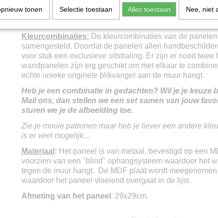
en ontstaat er een robuust maar ook sierlijk wandpaneel. 
opnieuw tonen
Selectie toestaan
Alles toestaan
Nee, niet 
handgemaakt waardoor elk exemplaar uniek is.
U haalt d
originele blikvanger in huis.
Kleurcombinaties:
De kleurcombinaties van de panelen
samengesteld. Doordat de panelen allen handbeschilderd 
voor stuk een exclusieve uitstraling. Er zijn er nooit twee
wandpanelen zijn erg geschikt om met elkaar te combine
echte unieke originele blikvanger aan de muur hangt.
Heb je een combinatie in gedachten? Wil je je keuze b
Mail ons, dan stellen we een set samen van jouw favo
sturen we je de afbeelding toe.
Zie je mooie patronen maar heb je liever een andere kleur
is er veel mogelijk...
Materiaal
:
Het paneel is van metaal, bevestigd op een MD
voorzien van een "blind" ophangsysteem waardoor het w
tegen de muur hangt. De MDF plaat wordt meegenomen 
waardoor het paneel vloeiend overgaat in de lijst.
Afmeting van het paneel
: 29x29cm.