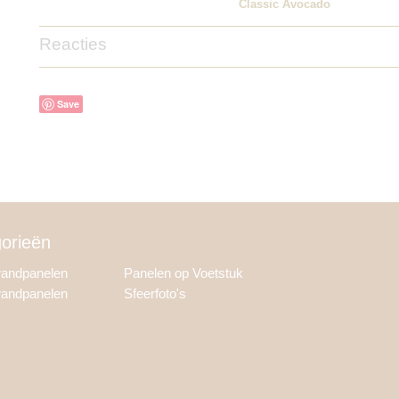
Classic Avocado
Reacties
Save
orieën
wandpanelen
Panelen op Voetstuk
wandpanelen
Sfeerfoto's