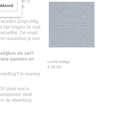
Ieder paneel is
akkoord
us altijd een
 worden zorgvuldig
zijn krijgen ze stuk
 hetzelfde. De small
ren waardoor je een
ekijken als set?
riete panelen en
Lizzie Indigo
€ 65,00
stelling? In overleg
F plaat wat is
andpaneel strak
in de afwerking