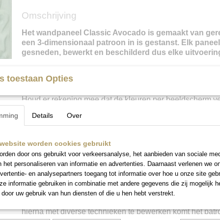
Omschrijving
Het wandpaneel Classic Avocado is gemaakt van gere
een 3-dimensionaal patroon in is gestanst. Elk panee
gesneden, bewerkt en beschilderd dus elke uitvoering
s toestaan Opties
Kleur
:
Warm groen
Houd er rekening mee dat de kleuren per beeldscherm ve
Liever een set in het “echt” samenstellen? U kunt
op afsp
mming
Details
Over
Neem even contact met ons op voor meer informatie en/o
maken.
website worden cookies gebruikt
rden door ons gebruikt voor verkeersanalyse, het aanbieden van sociale med
n het personaliseren van informatie en advertenties. Daarnaast verlenen we o
Bewerking en beschildering
:
Het metalen paneel is be
vertentie- en analysepartners toegang tot informatie over hoe u onze site gebru
roestwerende primer waardoor de verf mooi blijft en het p
e informatie gebruiken in combinatie met andere gegevens die zij mogelijk 
roesten. Vervolgens worden er diverse lagen verf aangeb
door uw gebruik van hun diensten of die u hen hebt verstrekt.
verschillende tinten. Alle soorten verf zijn watergedragen
hierna met diverse technieken te bewerken komt het pat