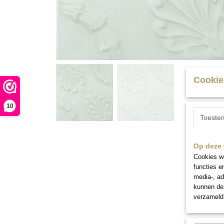
Cookie
10
Toeste
Op deze 
Cookies wo
functies e
media-, ad
kunnen dez
verzameld 