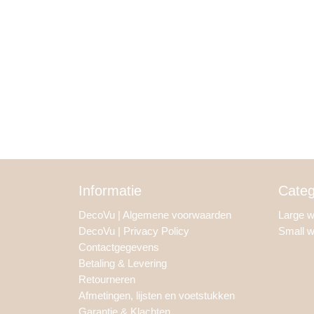
Informatie
Categ
DecoVu | Algemene voorwaarden
Large 
DecoVu | Privacy Policy
Small 
Contactgegevens
Betaling & Levering
Retourneren
Afmetingen, lijsten en voetstukken
Garantie & Klachten