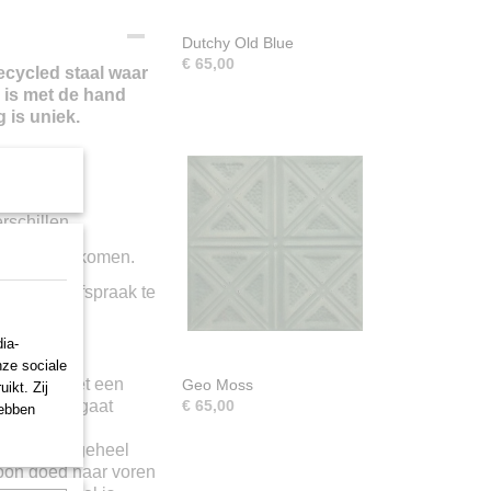
Dutchy Old Blue
€ 65,00
cycled staal waar
l is met de hand
 is uniek.
rschillen.
raak
langskomen.
f om een afspraak te
ia-
nze sociale
handeld met een
Geo Moss
ikt. Zij
aneel niet gaat
€ 65,00
hebben
racht in
. Door het geheel
roon goed naar voren