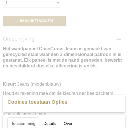
IN WINKELWAGEN
Omschrijving
Het wandpaneel CrissCross Jeans is gemaakt van
gerecycled staal waar een 3-dimensionaal patroon in is
gestanst. Elk paneel is met de hand gesneden, bewerkt
en beschilderd dus elke uitvoering is uniek.
Kleur
:
Jeans (middenblauw)
Houd er rekening mee dat de kleuren per beeldscherm
verschillen.
Cookies toestaan Opties
Liever een set in het “echt” samenstellen? U kunt
op
afspraak
langskomen.
Neem even contact met ons op voor meer informatie en/of
Toestemming
Details
Over