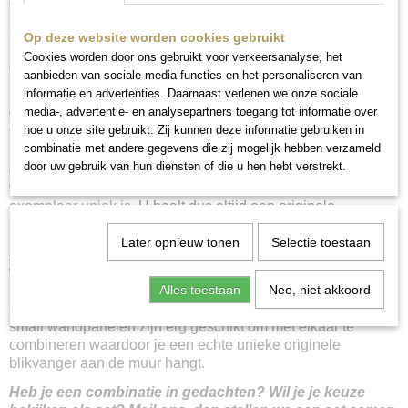
om een afspraak te maken.
Op deze website worden cookies gebruikt
Cookies worden door ons gebruikt voor verkeersanalyse, het
Bewerking en beschildering
:
Het metalen paneel is
aanbieden van sociale media-functies en het personaliseren van
behandeld met een roestwerende primer waardoor de verf
informatie en advertenties. Daarnaast verlenen we onze sociale
mooi blijft en het paneel niet gaat roesten. Vervolgens
media-, advertentie- en analysepartners toegang tot informatie over
worden er diverse lagen verf aangebracht in verschillende
hoe u onze site gebruikt. Zij kunnen deze informatie gebruiken in
tinten. Alle soorten verf zijn watergedragen. Door het geheel
combinatie met andere gegevens die zij mogelijk hebben verzameld
hierna met diverse technieken te bewerken komt het patroon
door uw gebruik van hun diensten of die u hen hebt verstrekt.
goed naar voren en ontstaat er een robuust maar ook sierlijk
wandpaneel. Ieder paneel is handgemaakt waardoor elk
exemplaar uniek is.
U haalt dus altijd een originele
blikvanger in huis.
Later opnieuw tonen
Selectie toestaan
Kleurcombinaties:
De kleurcombinaties van de panelen
worden zorgvuldig samengesteld. Doordat de panelen allen
handbeschilderd zijn krijgen ze stuk voor stuk een
Alles toestaan
Nee, niet akkoord
exclusieve uitstraling. Er zijn er nooit twee hetzelfde. De
small wandpanelen zijn erg geschikt om met elkaar te
combineren waardoor je een echte unieke originele
blikvanger aan de muur hangt.
Heb je een combinatie in gedachten? Wil je je keuze