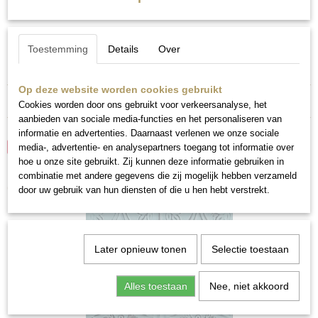
Met welke kleuren zou jij warme groentinten combineren?
Warme groentinten
Toestemming
Details
Over
Op deze website worden cookies gebruikt
Reacties
Cookies worden door ons gebruikt voor verkeersanalyse, het
aanbieden van sociale media-functies en het personaliseren van
informatie en advertenties. Daarnaast verlenen we onze sociale
Save
media-, advertentie- en analysepartners toegang tot informatie over
hoe u onze site gebruikt. Zij kunnen deze informatie gebruiken in
combinatie met andere gegevens die zij mogelijk hebben verzameld
Ook interessant
door uw gebruik van hun diensten of die u hen hebt verstrekt.
Later opnieuw tonen
Selectie toestaan
Alles toestaan
Nee, niet akkoord