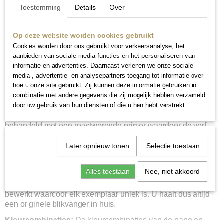
Toestemming
Details
Over
Neem even contact met ons op voor meer informatie en/of
om een afspraak te maken.
Op deze website worden cookies gebruikt
Cookies worden door ons gebruikt voor verkeersanalyse, het
Heb je een combinatie in gedachten? Wil je je keuze
aanbieden van sociale media-functies en het personaliseren van
bekijken als set? Mail ons, dan stellen we een set samen
informatie en advertenties. Daarnaast verlenen we onze sociale
van jouw favoriete panelen en sturen we je de afbeelding
media-, advertentie- en analysepartners toegang tot informatie over
toe.
hoe u onze site gebruikt. Zij kunnen deze informatie gebruiken in
combinatie met andere gegevens die zij mogelijk hebben verzameld
door uw gebruik van hun diensten of die u hen hebt verstrekt.
Bewerking en beschildering
:
Het metalen paneel is
behandeld met een roestwerende primer waardoor de verf
mooi blijft en het paneel niet gaat roesten. Vervolgens
worden er diverse lagen verf aangebracht in verschillende
Later opnieuw tonen
Selectie toestaan
tinten. Alle soorten verf zijn watergedragen. Door het geheel
vervolgens met diverse technieken te bewerken komt het
Alles toestaan
Nee, niet akkoord
patroon goed naar voren en ontstaat er een robuust maar
ook sierlijk wandpaneel. Ieder paneel is handgemaakt en
bewerkt waardoor elk exemplaar uniek is. U haalt dus altijd
een originele blikvanger in huis.
Kleurcombinaties:
De kleurcombinaties van de panelen