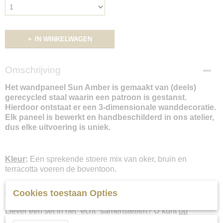
IN WINKELWAGEN
Omschrijving
Het wandpaneel Sun Amber is gemaakt van (deels)
gerecycled staal waarin een patroon is gestanst.
Hierdoor ontstaat er een 3-dimensionale wanddecoratie.
Elk paneel is bewerkt en handbeschilderd in ons atelier,
dus elke uitvoering is uniek.
Kleur
:
Een sprekende stoere mix van oker, bruin en
terracotta voeren de boventoon.
Houd er rekening mee dat de kleuren per beeldscherm
Cookies toestaan Opties
verschillen.
Liever een set in het “echt” samenstellen? U kunt
op
afspraak
langskomen.