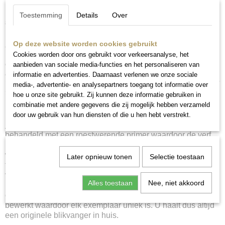
Liever een set in het “echt” samenstellen? U kunt
op
Toestemming
Details
Over
afspraak
langskomen.
Neem even contact met ons op voor meer informatie en/of
Op deze website worden cookies gebruikt
om een afspraak te maken.
Cookies worden door ons gebruikt voor verkeersanalyse, het
Heb je een combinatie in gedachten? Wil je je keuze
aanbieden van sociale media-functies en het personaliseren van
bekijken als set? Mail ons, dan stellen we een set samen
informatie en advertenties. Daarnaast verlenen we onze sociale
van jouw favoriete panelen en sturen we je de afbeelding
media-, advertentie- en analysepartners toegang tot informatie over
toe.
hoe u onze site gebruikt. Zij kunnen deze informatie gebruiken in
combinatie met andere gegevens die zij mogelijk hebben verzameld
door uw gebruik van hun diensten of die u hen hebt verstrekt.
Bewerking en beschildering
:
Het metalen paneel is
behandeld met een roestwerende primer waardoor de verf
mooi blijft en het paneel niet gaat roesten. Vervolgens
worden er diverse lagen verf aangebracht in verschillende
Later opnieuw tonen
Selectie toestaan
tinten. Alle soorten verf zijn watergedragen. Door het geheel
vervolgens met diverse technieken te bewerken komt het
Alles toestaan
Nee, niet akkoord
patroon goed naar voren en ontstaat er een robuust maar
ook sierlijk wandpaneel. Ieder paneel is handgemaakt en
bewerkt waardoor elk exemplaar uniek is. U haalt dus altijd
een originele blikvanger in huis.