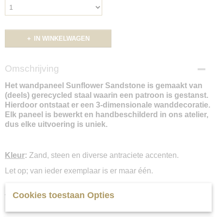
IN WINKELWAGEN
Omschrijving
Het wandpaneel Sunflower Sandstone is gemaakt van
(deels) gerecycled staal waarin een patroon is gestanst.
Hierdoor ontstaat er een 3-dimensionale wanddecoratie.
Elk paneel is bewerkt en handbeschilderd in ons atelier,
dus elke uitvoering is uniek.
Kleur
:
Zand, steen en diverse antraciete accenten.
Let op; van ieder exemplaar is er maar één.
Houd er rekening mee dat de kleuren per beeldscherm
Cookies toestaan Opties
verschillen.