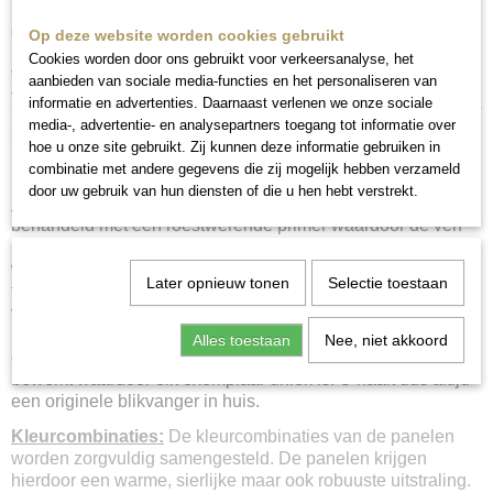
Neem even contact met ons op voor meer informatie en/of
om een afspraak te maken.
Op deze website worden cookies gebruikt
Cookies worden door ons gebruikt voor verkeersanalyse, het
Heb je een combinatie in gedachten? Wil je je keuze
aanbieden van sociale media-functies en het personaliseren van
bekijken als set? Mail ons, dan stellen we een set samen
informatie en advertenties. Daarnaast verlenen we onze sociale
van jouw favoriete panelen en sturen we je de afbeelding
media-, advertentie- en analysepartners toegang tot informatie over
toe.
hoe u onze site gebruikt. Zij kunnen deze informatie gebruiken in
combinatie met andere gegevens die zij mogelijk hebben verzameld
door uw gebruik van hun diensten of die u hen hebt verstrekt.
Bewerking en beschildering
:
Het metalen paneel is
behandeld met een roestwerende primer waardoor de verf
mooi blijft en het paneel niet gaat roesten. Vervolgens
worden er diverse lagen verf aangebracht in verschillende
Later opnieuw tonen
Selectie toestaan
tinten. Alle soorten verf zijn watergedragen. Door het geheel
vervolgens met diverse technieken te bewerken komt het
patroon goed naar voren en ontstaat er een robuust maar
Alles toestaan
Nee, niet akkoord
ook sierlijk wandpaneel. Ieder paneel is handgemaakt en
bewerkt waardoor elk exemplaar uniek is. U haalt dus altijd
een originele blikvanger in huis.
Kleurcombinaties:
De kleurcombinaties van de panelen
worden zorgvuldig samengesteld. De panelen krijgen
hierdoor een warme, sierlijke maar ook robuuste uitstraling.