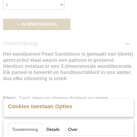
IN WINKELWAGEN
Omschrijving
Het wandpaneel Pearl Sandstone is gemaakt van (deels)
gerecycled staal waarin een patroon is gestanst.
Hierdoor ontstaat er een 3-dimensionale wanddecoratie.
Elk paneel is bewerkt en handbeschilderd in ons atelier,
dus elke uitvoering is uniek.
Kleur
:
Zand, steen en diverse donkere accenten.
Cookies toestaan Opties
Houd er rekening mee dat de kleuren per beeldscherm
verschillen.
Liever een set in het “echt” samenstellen? U kunt
op
Toestemming
Details
Over
afspraak
langskomen.